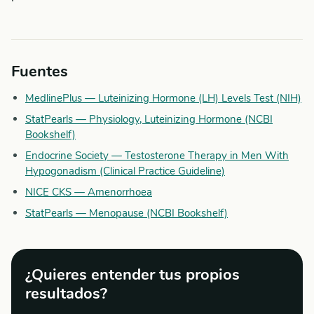
Fuentes
MedlinePlus — Luteinizing Hormone (LH) Levels Test (NIH)
StatPearls — Physiology, Luteinizing Hormone (NCBI
Bookshelf)
Endocrine Society — Testosterone Therapy in Men With
Hypogonadism (Clinical Practice Guideline)
NICE CKS — Amenorrhoea
StatPearls — Menopause (NCBI Bookshelf)
¿Quieres entender tus propios
resultados?