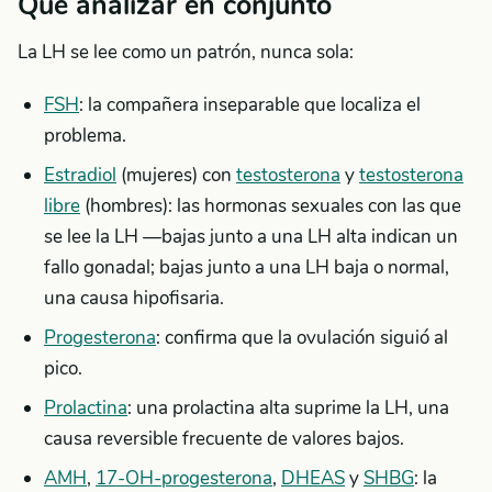
Qué analizar en conjunto
La LH se lee como un patrón, nunca sola:
FSH
: la compañera inseparable que localiza el
problema.
Estradiol
(mujeres) con
testosterona
y
testosterona
libre
(hombres): las hormonas sexuales con las que
se lee la LH —bajas junto a una LH alta indican un
fallo gonadal; bajas junto a una LH baja o normal,
una causa hipofisaria.
Progesterona
: confirma que la ovulación siguió al
pico.
Prolactina
: una prolactina alta suprime la LH, una
causa reversible frecuente de valores bajos.
AMH
,
17-OH-progesterona
,
DHEAS
y
SHBG
: la