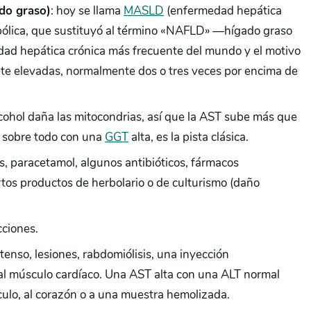
do graso)
: hoy se llama
MASLD
(enfermedad hepática
bólica, que sustituyó al término «NAFLD» —hígado graso
dad hepática crónica más frecuente del mundo y el motivo
e elevadas, normalmente dos o tres veces por encima de
cohol daña las mitocondrias, así que la AST sube más que
, sobre todo con una
GGT
alta, es la pista clásica.
as, paracetamol, algunos antibióticos, fármacos
ertos productos de herbolario o de culturismo (daño
cciones.
intenso, lesiones, rabdomiólisis, una inyección
 al músculo cardíaco. Una AST alta con una ALT normal
sculo, al corazón o a una muestra hemolizada.