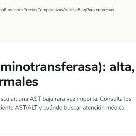
os
Funciones
Precios
Comparativas
Análisis
Blog
Para empresas
minotransferasa): alta,
ormales
scular; una AST baja rara vez importa. Consulta los
ociente AST/ALT y cuándo buscar atención médica