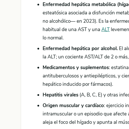
Enfermedad hepática metabólica (híga
esteatósica asociada a disfunción meta
no alcohólico— en 2023). Es la enferme
habitual de una AST y una
ALT
levement
lo normal.
Enfermedad hepática por alcohol.
El al
la ALT; un cociente AST/ALT de 2 o más
Medicamentos y suplementos
: estatin
antituberculosos y antiepilépticos, y ci
hepático inducido por fármacos).
Hepatitis virales
(A, B, C, E) y otras infe
Origen muscular y cardíaco
: ejercicio 
intramuscular o un episodio que afecte
aleja el foco del hígado y apunta al mú