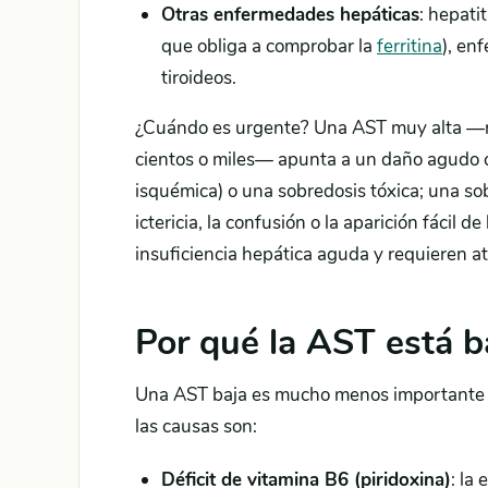
Otras enfermedades hepáticas
: hepati
que obliga a comprobar la
ferritina
), en
tiroideos.
¿Cuándo es urgente? Una AST muy alta —mu
cientos o miles— apunta a un daño agudo co
isquémica) o una sobredosis tóxica; una s
ictericia, la confusión o la aparición fáci
insuficiencia hepática aguda y requieren a
Por qué la AST está b
Una AST baja es mucho menos importante y 
las causas son:
Déficit de vitamina B6 (piridoxina)
: la