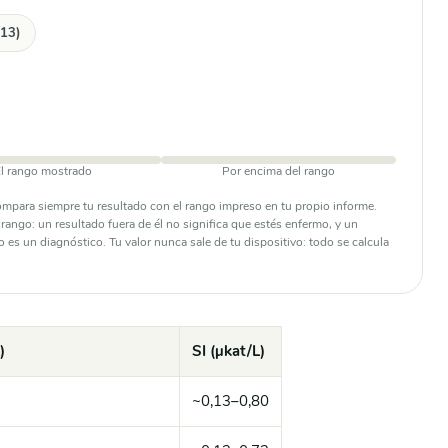
–13)
l rango mostrado
Por encima del rango
compara siempre tu resultado con el rango impreso en tu propio informe.
ango: un resultado fuera de él no significa que estés enfermo, y un
o es un diagnóstico. Tu valor nunca sale de tu dispositivo: todo se calcula
)
SI (µkat/L)
~0,13–0,80