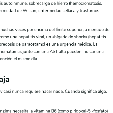
tis autoinmune, sobrecarga de hierro (hemocromatosis,
fermedad de Wilson, enfermedad celíaca y trastornos
chas veces por encima del límite superior, a menudo de
mo una hepatitis viral, un «hígado de shock» (hepatitis
obredosis de paracetamol es una urgencia médica. La
l de hematomas junto con una AST alta pueden indicar una
tención el mismo día.
aja
casi nunca requiere hacer nada. Cuando significa algo,
 enzima necesita la vitamina B6 (como piridoxal-5′-fosfato)