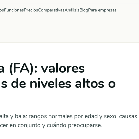
os
Funciones
Precios
Comparativas
Análisis
Blog
Para empresas
a (FA): valores
 de niveles altos o
) alta y baja: rangos normales por edad y sexo, causas
hacer en conjunto y cuándo preocuparse.