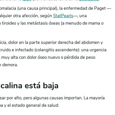
teomalacia (una causa principal), la enfermedad de Paget —
lquier otra afección, según
StatPearls
—, una
la tiroides y las metástasis óseas (a menudo de mama o
icia, dolor en la parte superior derecha del abdomen y
truido e infectado (colangitis ascendente): una urgencia
A muy alta con dolor óseo nuevo o pérdida de peso
in demora.
lcalina está baja
asar por alto, pero algunas causas importan. La mayoría
a y el estado general de salud: