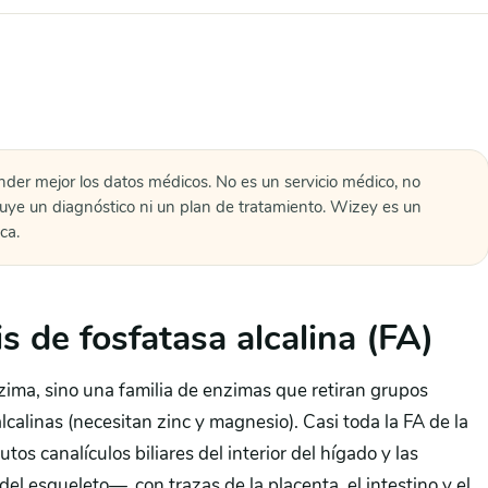
nder mejor los datos médicos. No es un servicio médico, no
tuye un diagnóstico ni un plan de tratamiento. Wizey es un
ca.
s de fosfatasa alcalina (FA)
nzima, sino una familia de enzimas que retiran grupos
lcalinas (necesitan zinc y magnesio). Casi toda la FA de la
s canalículos biliares del interior del hígado y las
el esqueleto—, con trazas de la placenta, el intestino y el