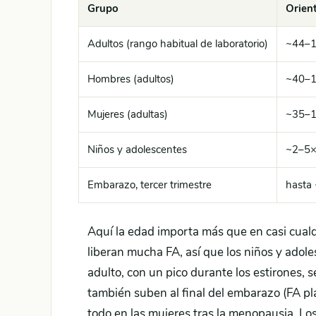
Grupo
Orient
Adultos (rango habitual de laboratorio)
~44–
Hombres (adultos)
~40–
Mujeres (adultas)
~35–
Niños y adolescentes
~2–5× 
Embarazo, tercer trimestre
hasta 
Aquí la edad importa más que en casi cualq
liberan mucha FA, así que los niños y adole
adulto, con un pico durante los estirones, 
también suben al final del embarazo (FA pl
todo en las mujeres tras la menopausia. Los