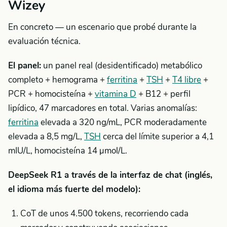
Wizey
En concreto — un escenario que probé durante la
evaluación técnica.
El panel:
un panel real (desidentificado) metabólico
completo + hemograma +
ferritina
+
TSH
+
T4 libre
+
PCR + homocisteína +
vitamina D
+ B12 + perfil
lipídico, 47 marcadores en total. Varias anomalías:
ferritina
elevada a 320 ng/mL, PCR moderadamente
elevada a 8,5 mg/L,
TSH
cerca del límite superior a 4,1
mIU/L, homocisteína 14 µmol/L.
DeepSeek R1 a través de la interfaz de chat (inglés,
el idioma más fuerte del modelo):
CoT de unos 4.500 tokens, recorriendo cada