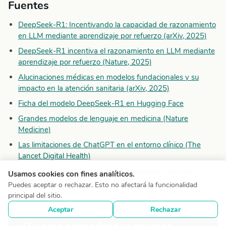
Fuentes
DeepSeek-R1: Incentivando la capacidad de razonamiento
en LLM mediante aprendizaje por refuerzo (arXiv, 2025)
DeepSeek-R1 incentiva el razonamiento en LLM mediante
aprendizaje por refuerzo (Nature, 2025)
Alucinaciones médicas en modelos fundacionales y su
impacto en la atención sanitaria (arXiv, 2025)
Ficha del modelo DeepSeek-R1 en Hugging Face
Grandes modelos de lenguaje en medicina (Nature
Medicine)
Las limitaciones de ChatGPT en el entorno clínico (The
Lancet Digital Health)
Los grandes modelos de lenguaje codifican conocimiento
Usamos cookies con fines analíticos.
clínico (Nature, 2023)
Puedes aceptar o rechazar. Esto no afectará la funcionalidad
principal del sitio.
Aceptar
Rechazar