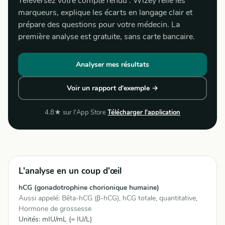
Téléversez votre compte rendu : Wizey relie les
marqueurs, explique les écarts en langage clair et
prépare des questions pour votre médecin. La
première analyse est gratuite, sans carte bancaire.
Analyser mes résultats
Voir un rapport d'exemple →
4.8★ sur l'App Store
Télécharger l'application
L'analyse en un coup d'œil
hCG (gonadotrophine chorionique humaine)
Aussi appelé: Bêta-hCG (β-hCG), hCG totale, quantitative,
Hormone de grossesse
Unités: mIU/mL (= IU/L)