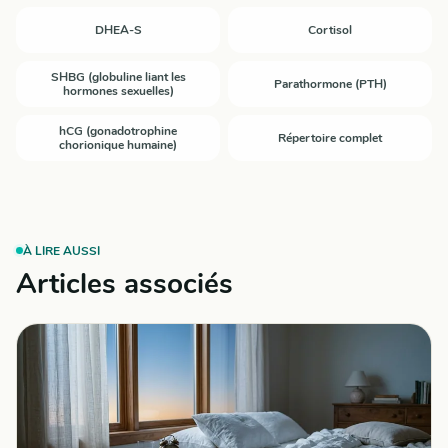
DHEA-S
Cortisol
SHBG (globuline liant les
Parathormone (PTH)
hormones sexuelles)
hCG (gonadotrophine
Répertoire complet
chorionique humaine)
À LIRE AUSSI
Articles associés