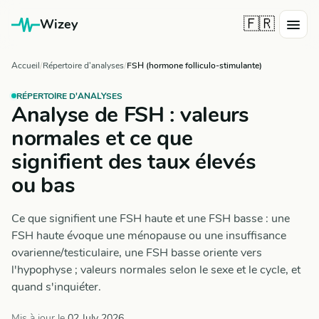
🇫🇷
Wizey
Accueil
Répertoire d'analyses
FSH (hormone folliculo-stimulante)
RÉPERTOIRE D'ANALYSES
Analyse de FSH : valeurs
normales et ce que
signifient des taux élevés
ou bas
Ce que signifient une FSH haute et une FSH basse : une
FSH haute évoque une ménopause ou une insuffisance
ovarienne/testiculaire, une FSH basse oriente vers
l'hypophyse ; valeurs normales selon le sexe et le cycle, et
quand s'inquiéter.
Mis à jour le
02 July 2026