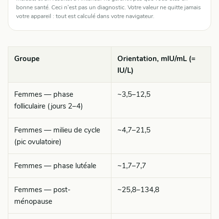
bonne santé. Ceci n'est pas un diagnostic. Votre valeur ne quitte jamais
votre appareil : tout est calculé dans votre navigateur.
Groupe
Orientation, mIU/mL (=
IU/L)
Femmes — phase
~3,5–12,5
folliculaire (jours 2–4)
Femmes — milieu de cycle
~4,7–21,5
(pic ovulatoire)
Femmes — phase lutéale
~1,7–7,7
Femmes — post-
~25,8–134,8
ménopause