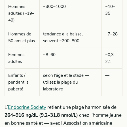
Hommes
~300–1000
~10–
adultes (~19–
35
49)
Hommes de
tendance à la baisse,
~7–28
50 ans et plus
souvent ~200–800
Femmes
~8–60
~0,3–
adultes
2,1
Enfants /
selon l’âge et le stade —
—
pendant la
utilisez la plage du
puberté
laboratoire
L’
Endocrine Society
retient une plage harmonisée de
264–916 ng/dL (9,2–31,8 nmol/L)
chez l’homme jeune
en bonne santé et — avec l’Association américaine