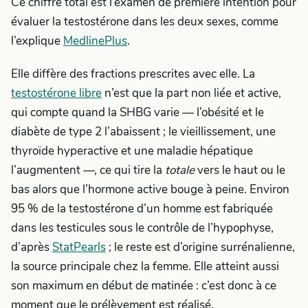
Ce chiffre total est l’examen de première intention pour
évaluer la testostérone dans les deux sexes, comme
l’explique
MedlinePlus
.
Elle diffère des fractions prescrites avec elle. La
testostérone libre
n’est que la part non liée et active,
qui compte quand la SHBG varie — l’obésité et le
diabète de type 2 l’abaissent ; le vieillissement, une
thyroïde hyperactive et une maladie hépatique
l’augmentent —, ce qui tire la
totale
vers le haut ou le
bas alors que l’hormone active bouge à peine. Environ
95 % de la testostérone d’un homme est fabriquée
dans les testicules sous le contrôle de l’hypophyse,
d’après
StatPearls
; le reste est d’origine surrénalienne,
la source principale chez la femme. Elle atteint aussi
son maximum en début de matinée : c’est donc à ce
moment que le prélèvement est réalisé.