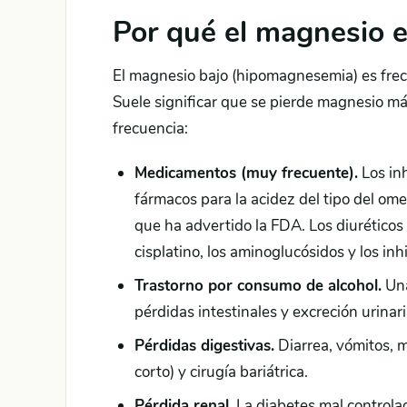
Por qué el magnesio e
El magnesio bajo (hipomagnesemia) es frecu
Suele significar que se pierde magnesio má
frecuencia:
Medicamentos (muy frecuente).
Los inh
fármacos para la acidez del tipo del om
que ha advertido la FDA. Los diuréticos 
cisplatino, los aminoglucósidos y los inh
Trastorno por consumo de alcohol.
Una
pérdidas intestinales y excreción urinari
Pérdidas digestivas.
Diarrea, vómitos, m
corto) y cirugía bariátrica.
Pérdida renal.
La diabetes mal controlad