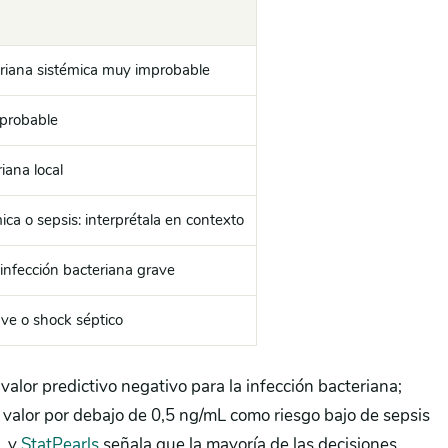
eriana sistémica muy improbable
mprobable
iana local
ica o sepsis: interprétala en contexto
 infección bacteriana grave
ave o shock séptico
 valor predictivo negativo para la infección bacteriana;
 valor por debajo de 0,5 ng/mL como riesgo bajo de sepsis
, y
StatPearls
señala que la mayoría de las decisiones