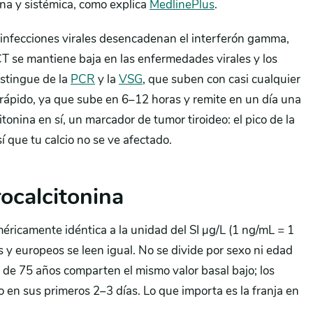
na y sistémica, como explica
MedlinePlus
.
s infecciones virales desencadenan el interferón gamma,
CT se mantiene baja en las enfermedades virales y los
istingue de la
PCR
y la
VSG
, que suben con casi cualquier
ápido, ya que sube en 6–12 horas y remite en un día una
tonina en sí, un marcador de tumor tiroideo: el pico de la
í que tu calcio no se ve afectado.
ocalcitonina
éricamente idéntica a la unidad del SI µg/L (1 ng/mL = 1
 y europeos se leen igual. No se divide por sexo ni edad
a de 75 años comparten el mismo valor basal bajo; los
o en sus primeros 2–3 días. Lo que importa es la franja en