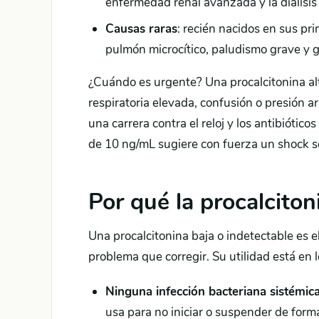
enfermedad renal avanzada y la diálisis 
Causas raras
: recién nacidos en sus pr
pulmón microcítico, paludismo grave y g
¿Cuándo es urgente? Una procalcitonina alt
respiratoria elevada, confusión o presión a
una carrera contra el reloj y los antibiótic
de 10 ng/mL sugiere con fuerza un shock sé
Por qué la procalciton
Una procalcitonina baja o indetectable es e
problema que corregir. Su utilidad está en 
Ninguna infección bacteriana sistémica
usa para no iniciar o suspender de form