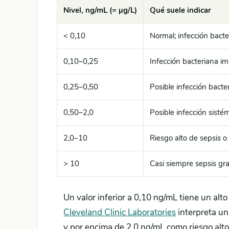
Nivel, ng/mL (= µg/L)
Qué suele indicar
< 0,10
Normal; infección bact
0,10–0,25
Infección bacteriana i
0,25–0,50
Posible infección bacter
0,50–2,0
Posible infección sistém
2,0–10
Riesgo alto de sepsis o
> 10
Casi siempre sepsis gr
Un valor inferior a 0,10 ng/mL tiene un alto
Cleveland Clinic Laboratories
interpreta un
y por encima de 2,0 ng/mL como riesgo alto