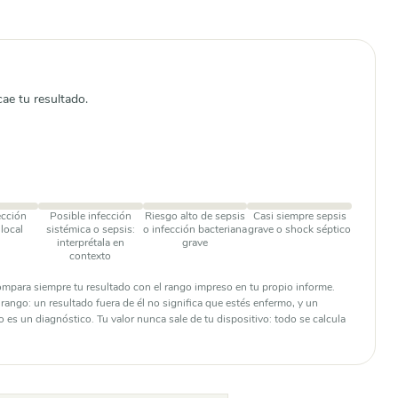
cae tu resultado.
ección
Posible infección
Riesgo alto de sepsis
Casi siempre sepsis
local
sistémica o sepsis:
o infección bacteriana
grave o shock séptico
interprétala en
grave
contexto
compara siempre tu resultado con el rango impreso en tu propio informe.
ango: un resultado fuera de él no significa que estés enfermo, y un
o es un diagnóstico. Tu valor nunca sale de tu dispositivo: todo se calcula