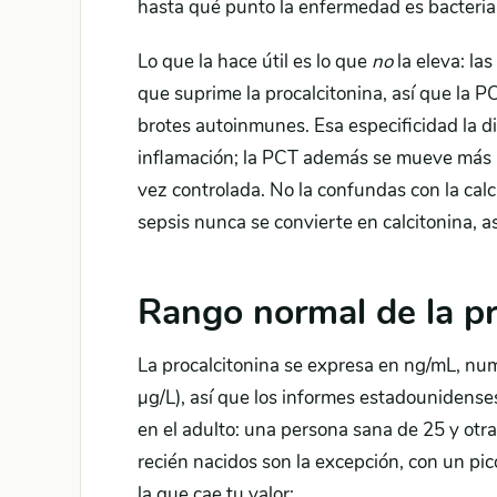
hasta qué punto la enfermedad es bacteria
Lo que la hace útil es lo que
no
la eleva: la
que suprime la procalcitonina, así que la P
brotes autoinmunes. Esa especificidad la d
inflamación; la PCT además se mueve más r
vez controlada. No la confundas con la calci
sepsis nunca se convierte en calcitonina, as
Rango normal de la pr
La procalcitonina se expresa en ng/mL, num
µg/L), así que los informes estadounidenses
en el adulto: una persona sana de 25 y otr
recién nacidos son la excepción, con un pic
la que cae tu valor: