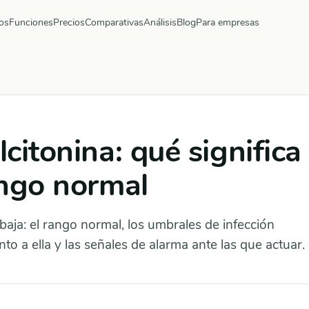
os
Funciones
Precios
Comparativas
Análisis
Blog
Para empresas
lcitonina: qué significa
ango normal
 baja: el rango normal, los umbrales de infección
unto a ella y las señales de alarma ante las que actuar.