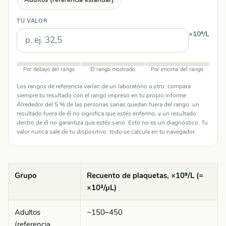
TU VALOR
×10⁹/L
Por debajo del rango
El rango mostrado
Por encima del rango
Los rangos de referencia varían de un laboratorio a otro: compara
siempre tu resultado con el rango impreso en tu propio informe.
Alrededor del 5 % de las personas sanas quedan fuera del rango: un
resultado fuera de él no significa que estés enfermo, y un resultado
dentro de él no garantiza que estés sano. Esto no es un diagnóstico. Tu
valor nunca sale de tu dispositivo: todo se calcula en tu navegador.
Grupo
Recuento de plaquetas, ×10⁹/L (=
×10³/µL)
Adultos
~150–450
(referencia