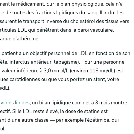
rement le médicament. Sur le plan physiologique, cela n’a
 de toutes les fractions lipidiques du sang. Il inclut les
assurent le transport inverse du cholestérol des tissus vers
articules LDL qui pénètrent dans la paroi vasculaire,
plaque d’athérome.
 patient a un objectif personnel de LDL en fonction de son
bète, infarctus antérieur, tabagisme). Pour une personne
 valeur inférieure à 3,0 mmol/L (environ 116 mg/dL) est
ques carotidiennes ou que vous portez un stent, votre
/dL).
i des lipides
, un bilan lipidique complet à 3 mois montre
ctif. Si le LDL reste élevé, la dose de statine est
t d’une autre classe — par exemple l’ézétimibe, qui
ol.