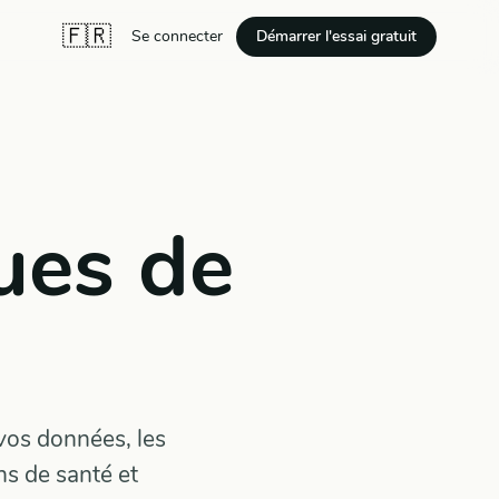
🇫🇷
Démarrer l'essai gratuit
Se connecter
ues de
vos données, les
ns de santé et