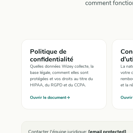
comment fonction
Politique de
Con
confidentialité
d'ut
Quelles données Wizey collecte, la
La nat
base légale, comment elles sont
votre 
protégées et vos droits au titre du
rembou
HIPAA, du RGPD et du CCPA.
et la r
Ouvrir le document
Ouvrir
Contacter l'équipe juridique:
[email protected]