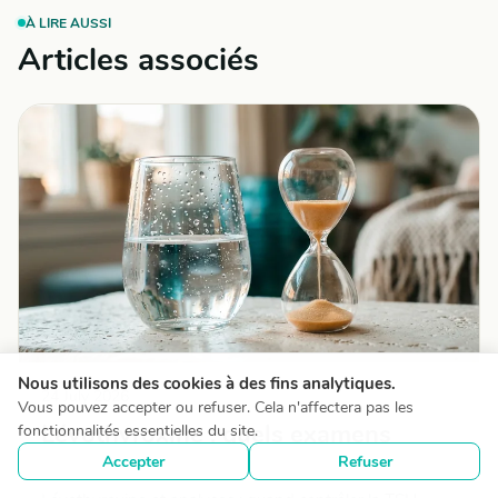
À LIRE AUSSI
Articles associés
Nous utilisons des cookies à des fins analytiques.
24 July 2026
Vous pouvez accepter ou refuser. Cela n'affectera pas les
Lévothyroxine : quels examens
fonctionnalités essentielles du site.
surveiller et à quelle fréquence
Accepter
Refuser