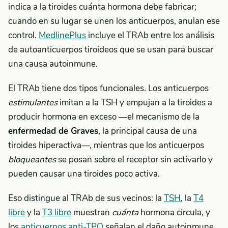
indica a la tiroides cuánta hormona debe fabricar;
cuando en su lugar se unen los anticuerpos, anulan ese
control.
MedlinePlus
incluye el TRAb entre los análisis
de autoanticuerpos tiroideos que se usan para buscar
una causa autoinmune.
El TRAb tiene dos tipos funcionales. Los anticuerpos
estimulantes
imitan a la TSH y empujan a la tiroides a
producir hormona en exceso —el mecanismo de la
enfermedad de Graves
, la principal causa de una
tiroides hiperactiva—, mientras que los anticuerpos
bloqueantes
se posan sobre el receptor sin activarlo y
pueden causar una tiroides poco activa.
Eso distingue al TRAb de sus vecinos: la
TSH
, la
T4
libre
y la
T3 libre
muestran
cuánta
hormona circula, y
los
anticuerpos anti-TPO
señalan el daño autoinmune,