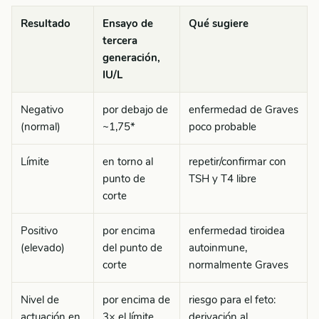
Resultado
Ensayo de
Qué sugiere
tercera
generación,
IU/L
Negativo
por debajo de
enfermedad de Graves
(normal)
~1,75*
poco probable
Límite
en torno al
repetir/confirmar con
punto de
TSH y T4 libre
corte
Positivo
por encima
enfermedad tiroidea
(elevado)
del punto de
autoinmune,
corte
normalmente Graves
Nivel de
por encima de
riesgo para el feto:
actuación en
3× el límite
derivación al