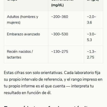
(mg/dL)
Adultos (hombres y
~200–360
~2.0–
mujeres)
3.6
Embarazo avanzado
~300–530
~3.0–
5.3
Recién nacidos /
~130–275
~1.3–
lactantes
2.75
Estas cifras son solo orientativas. Cada laboratorio fija
su propio intervalo de referencia, y el rango impreso en
tu propio informe es el que cuenta — interpreta tu
resultado en función de él.