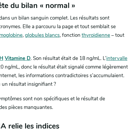
ête du bilan « normal »
ans un bilan sanguin complet. Les résultats sont
cronymes. Elle a parcouru la page et tout semblait se
moglobine
,
globules blancs
, fonction
thyroïdienne
– tout
OH
Vitamine D
. Son résultat était de 18 ng/mL. L’
intervalle
0 ng/mL, donc le résultat était signalé comme légèrement
ternet, les informations contradictoires s’accumulaient.
 un résultat insignifiant ?
ymptômes sont non spécifiques et le résultat de
c des pièces manquantes.
IA relie les indices