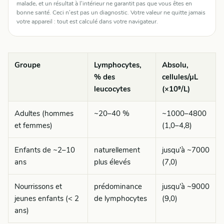
malade, et un résultat à l'intérieur ne garantit pas que vous êtes en
bonne santé. Ceci n'est pas un diagnostic. Votre valeur ne quitte jamais
votre appareil : tout est calculé dans votre navigateur.
Groupe
Lymphocytes,
Absolu,
% des
cellules/µL
leucocytes
(×10⁹/L)
Adultes (hommes
~20–40 %
~1000–4800
et femmes)
(1,0–4,8)
Enfants de ~2–10
naturellement
jusqu’à ~7000
ans
plus élevés
(7,0)
Nourrissons et
prédominance
jusqu’à ~9000
jeunes enfants (< 2
de lymphocytes
(9,0)
ans)