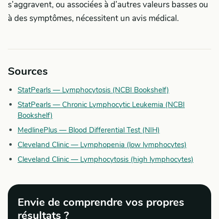
s’aggravent, ou associées à d’autres valeurs basses ou
à des symptômes, nécessitent un avis médical.
Sources
StatPearls — Lymphocytosis (NCBI Bookshelf)
StatPearls — Chronic Lymphocytic Leukemia (NCBI
Bookshelf)
MedlinePlus — Blood Differential Test (NIH)
Cleveland Clinic — Lymphopenia (low lymphocytes)
Cleveland Clinic — Lymphocytosis (high lymphocytes)
Envie de comprendre vos propres
résultats ?