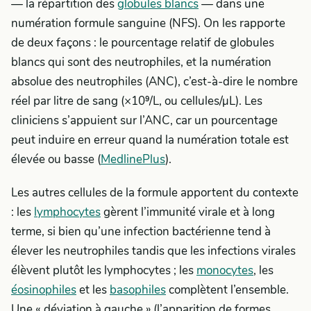
— la répartition des
globules blancs
— dans une
numération formule sanguine (NFS). On les rapporte
de deux façons : le pourcentage relatif de globules
blancs qui sont des neutrophiles, et la numération
absolue des neutrophiles (ANC), c’est-à-dire le nombre
réel par litre de sang (×10⁹/L, ou cellules/µL). Les
cliniciens s’appuient sur l’ANC, car un pourcentage
peut induire en erreur quand la numération totale est
élevée ou basse (
MedlinePlus
).
Les autres cellules de la formule apportent du contexte
: les
lymphocytes
gèrent l’immunité virale et à long
terme, si bien qu’une infection bactérienne tend à
élever les neutrophiles tandis que les infections virales
élèvent plutôt les lymphocytes ; les
monocytes
, les
éosinophiles
et les
basophiles
complètent l’ensemble.
Une « déviation à gauche » (l’apparition de formes