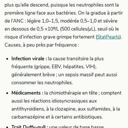
plus qu’elle descend, puisque les neutrophiles sont la
première ligne face aux bactéries. On la gradue à partir
de l’ANC : légère 1,0–1,5, modérée 0,5–1,0 et sévère
en dessous de 0,5 ×10⁹/L (500 cellules/µL), seuil où le
risque d’infection grave grimpe fortement (
StatPearls
).
Causes, à peu près par fréquence :
Infection virale :
la cause transitoire la plus
fréquente (grippe, EBV, hépatites, VIH),
généralement brève ; un sepsis massif peut aussi
consommer les neutrophiles.
Médicaments :
la chimiothérapie en tête ; comptent
aussi les réactions idiosyncrasiques aux
antithyroïdiens, à la clozapine, aux sulfamides, à la
carbamazépine et à certains antibiotiques.
Trait Duffy-null :
une valeur de base basse,