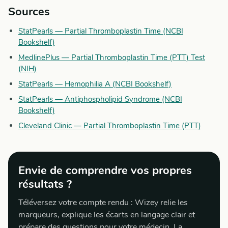
Sources
StatPearls — Partial Thromboplastin Time (NCBI
Bookshelf)
MedlinePlus — Partial Thromboplastin Time (PTT) Test
(NIH)
StatPearls — Hemophilia A (NCBI Bookshelf)
StatPearls — Antiphospholipid Syndrome (NCBI
Bookshelf)
Cleveland Clinic — Partial Thromboplastin Time (PTT)
Envie de comprendre vos propres
résultats ?
Téléversez votre compte rendu : Wizey relie les
marqueurs, explique les écarts en langage clair et
prépare des questions pour votre médecin. La