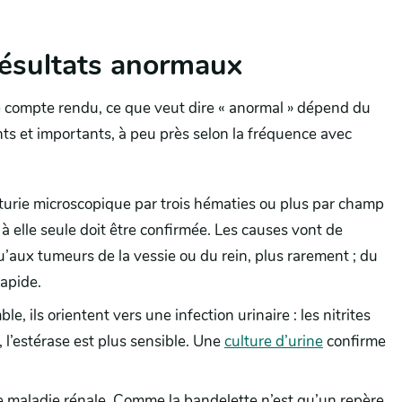
 résultats anormaux
 compte rendu, ce que veut dire « anormal » dépend du
ents et importants, à peu près selon la fréquence avec
turie microscopique par trois hématies ou plus par champ
à elle seule doit être confirmée. Les causes vont de
squ’aux tumeurs de la vessie ou du rein, plus rarement ; du
rapide.
e, ils orientent vers une infection urinaire : les nitrites
 l’estérase est plus sensible. Une
culture d’urine
confirme
e maladie rénale. Comme la bandelette n’est qu’un repère