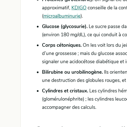
approximatif,
KDIGO
conseille de la con
(
microalbuminurie
).
Glucose (glycosurie).
Le sucre passe dan
(environ 180 mg/dL), ce qui conduit à co
Corps cétoniques.
On les voit lors du j
d’une grossesse ; mais du glucose asso
signaler une acidocétose diabétique et 
Bilirubine ou urobilinogène.
Ils oriente
une destruction des globules rouges, et 
Cylindres et cristaux.
Les cylindres hém
(glomérulonéphrite) ; les cylindres leuco
accompagner des calculs.