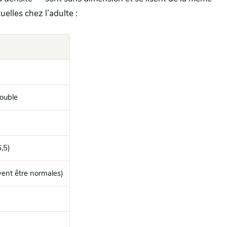
elles chez l’adulte :
rouble
,5)
vent être normales)