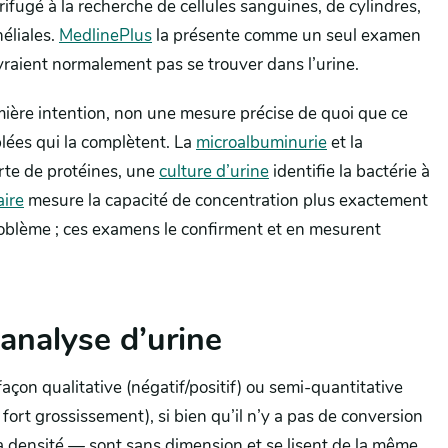
ifugé à la recherche de cellules sanguines, de cylindres,
héliales.
MedlinePlus
la présente comme un seul examen
aient normalement pas se trouver dans l’urine.
ière intention, non une mesure précise de quoi que ce
iblées qui la complètent. La
microalbuminurie
et la
rte de protéines, une
culture d’urine
identifie la bactérie à
aire
mesure la capacité de concentration plus exactement
roblème ; ces examens le confirment et en mesurent
’analyse d’urine
çon qualitative (négatif/positif) ou semi-quantitative
 fort grossissement), si bien qu’il n’y a pas de conversion
la densité — sont sans dimension et se lisent de la même