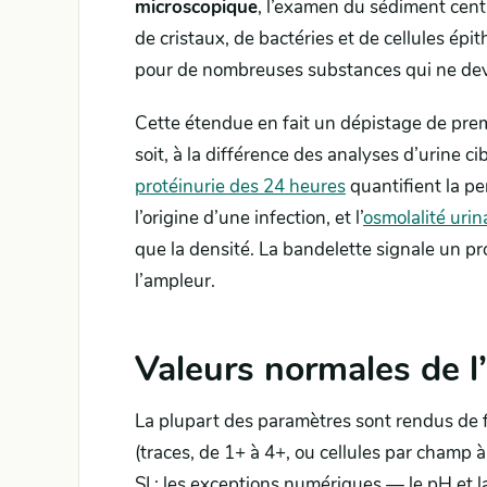
microscopique
, l’examen du sédiment centr
de cristaux, de bactéries et de cellules épit
pour de nombreuses substances qui ne devr
Cette étendue en fait un dépistage de prem
soit, à la différence des analyses d’urine c
protéinurie des 24 heures
quantifient la pe
l’origine d’une infection, et l’
osmolalité urin
que la densité. La bandelette signale un p
l’ampleur.
Valeurs normales de l
La plupart des paramètres sont rendus de fa
(traces, de 1+ à 4+, ou cellules par champ à
SI ; les exceptions numériques — le pH et 