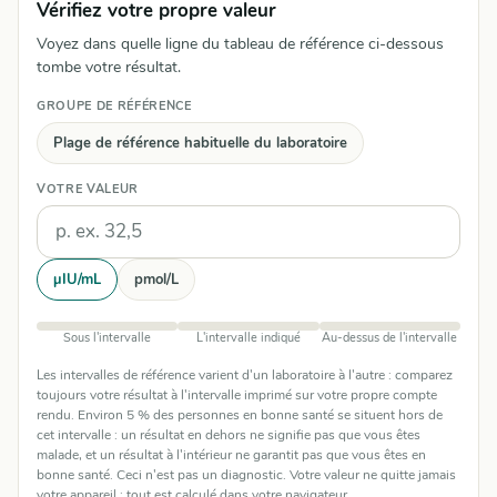
Vérifiez votre propre valeur
Voyez dans quelle ligne du tableau de référence ci-dessous
tombe votre résultat.
GROUPE DE RÉFÉRENCE
Plage de référence habituelle du laboratoire
VOTRE VALEUR
Unités
µIU/mL
pmol/L
Sous l'intervalle
L'intervalle indiqué
Au-dessus de l'intervalle
Les intervalles de référence varient d'un laboratoire à l'autre : comparez
toujours votre résultat à l'intervalle imprimé sur votre propre compte
rendu. Environ 5 % des personnes en bonne santé se situent hors de
cet intervalle : un résultat en dehors ne signifie pas que vous êtes
malade, et un résultat à l'intérieur ne garantit pas que vous êtes en
bonne santé. Ceci n'est pas un diagnostic. Votre valeur ne quitte jamais
votre appareil : tout est calculé dans votre navigateur.