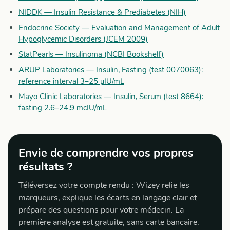
NIDDK — Insulin Resistance & Prediabetes (NIH)
Endocrine Society — Evaluation and Management of Adult
Hypoglycemic Disorders (JCEM 2009)
StatPearls — Insulinoma (NCBI Bookshelf)
ARUP Laboratories — Insulin, Fasting (test 0070063):
reference interval 3–25 µIU/mL
Mayo Clinic Laboratories — Insulin, Serum (test 8664):
fasting 2.6–24.9 mcIU/mL
Envie de comprendre vos propres
résultats ?
Téléversez votre compte rendu : Wizey relie les
marqueurs, explique les écarts en langage clair et
prépare des questions pour votre médecin. La
première analyse est gratuite, sans carte bancaire.