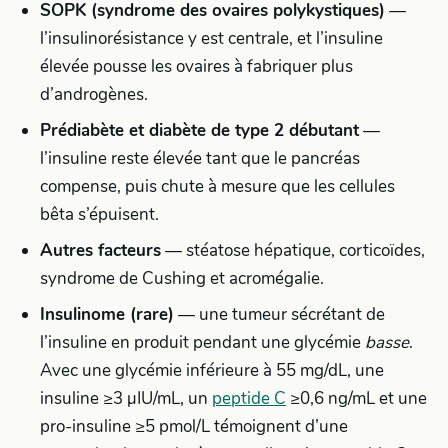
SOPK (syndrome des ovaires polykystiques)
—
l’insulinorésistance y est centrale, et l’insuline
élevée pousse les ovaires à fabriquer plus
d’androgènes.
Prédiabète et diabète de type 2 débutant
—
l’insuline reste élevée tant que le pancréas
compense, puis chute à mesure que les cellules
bêta s’épuisent.
Autres facteurs
— stéatose hépatique, corticoïdes,
syndrome de Cushing et acromégalie.
Insulinome (rare)
— une tumeur sécrétant de
l’insuline en produit pendant une glycémie
basse
.
Avec une glycémie inférieure à 55 mg/dL, une
insuline ≥3 µIU/mL, un
peptide C
≥0,6 ng/mL et une
pro-insuline ≥5 pmol/L témoignent d’une